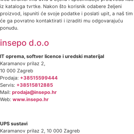
iz kataloga tvrtke. Nakon što korisnik odabere željeni
proizvod, ispuniti će svoje podatke i poslati upit, a naš tim
će ga povratno kontaktirati i izraditi mu odgovarajuću
ponudu.
insepo d.o.o
IT oprema, softver licence i
uredski materijal
Karamanov prilaz 2,
10 000 Zagreb
Prodaja:
+38515599444
Servis:
+38515812885
Mail:
prodaja@insepo.hr
Web:
www.insepo.hr
E-disti d.o.o
UPS sustavi
Karamanov prilaz 2, 10 000 Zagreb