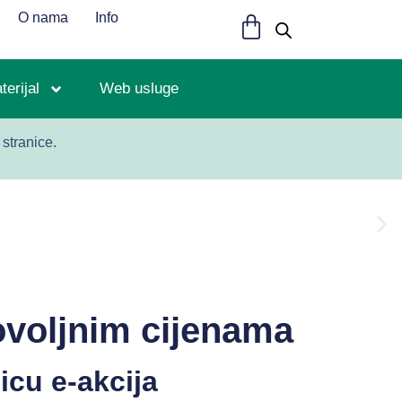
O nama
Info
erijal
Web usluge
stranice.
ovoljnim cijenama
icu e-akcija