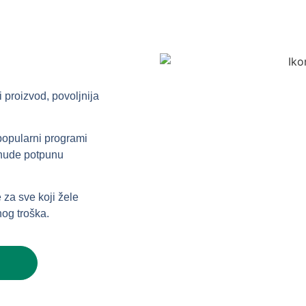
i proizvod, povoljnija
 popularni programi
e nude potpunu
 za sve koji žele
nog troška.