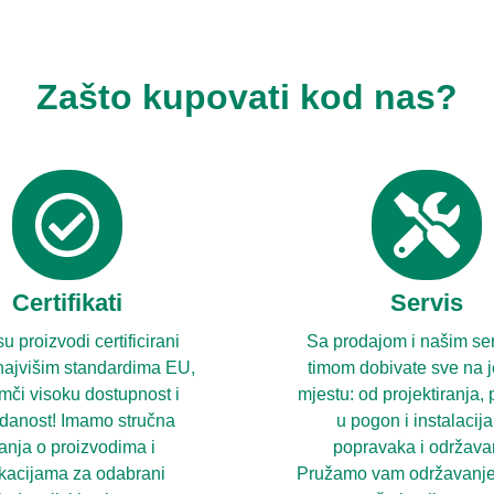
Zašto kupovati kod nas?
Certifikati
Servis
u proizvodi certificirani
Sa prodajom i našim se
ajvišim standardima EU,
timom dobivate sve na
amči visoku dostupnost i
mjestu: od projektiranja,
danost! Imamo stručna
u pogon i instalacij
anja o proizvodima i
popravaka i održava
ikacijama za odabrani
Pružamo vam održavanje 