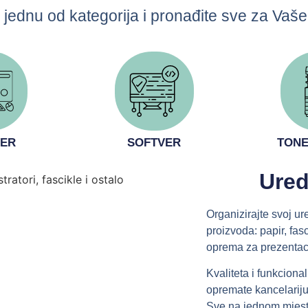
e jednu od kategorija i pronađite sve za Vaše
ER
SOFTVER
TONER
Ured
Organizirajte svoj u
proizvoda: papir, fasci
oprema za prezentacij
Kvaliteta i funkciona
opremate kancelariju,
Sve na jednom mjest