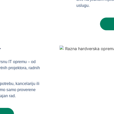
uslugu.
r
rsnu IT opremu – od
tnih projektora, radnih
otrebu, kancelariju ili
dimo samo proverene
ajan rad.