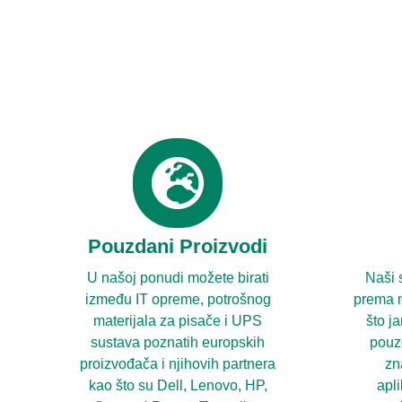
Pouzdani Proizvodi
U našoj ponudi možete birati
Naši s
između IT opreme, potrošnog
prema n
materijala za pisače i UPS
što j
sustava poznatih europskih
pouz
proizvođača i njihovih partnera
zn
kao što su Dell, Lenovo, HP,
apl