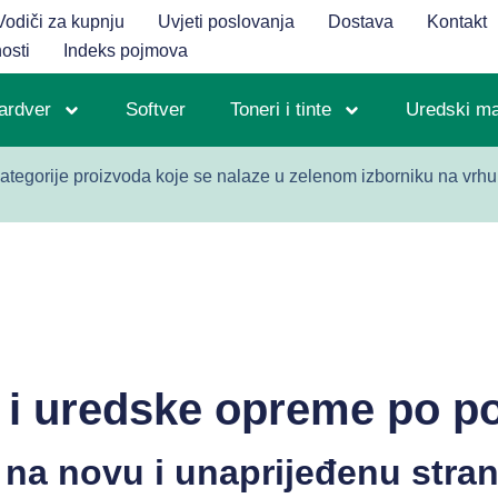
Vodiči za kupnju
Uvjeti poslovanja
Dostava
Kontakt
nosti
Indeks pojmova
ardver
Softver
Toneri i tinte
Uredski mat
ategorije proizvoda koje se nalaze u zelenom izborniku na vrhu 
T i uredske opreme po p
na novu i unaprijeđenu stran