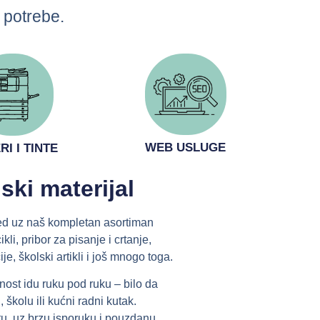
 potrebe.
WEB USLUGE
I I TINTE
ski materijal
red uz naš kompletan asortiman
kli, pribor za pisanje i crtanje,
e, školski artikli i još mnogo toga.
lnost idu ruku pod ruku – bilo da
 školu ili kućni radni kutak.
u, uz brzu isporuku i pouzdanu