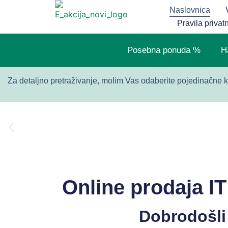
Naslovnica
Pravila privat
Posebna ponuda %
H
Za detaljno pretraživanje, molim Vas odaberite pojedinačne k
REGISTRATORI
po odličnim cijenama
Online prodaja I
Dobrodošli 