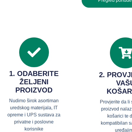
Pregled ponude
1. ODABERITE
2. PROVJ
ŽELJENI
VAŠ
PROIZVOD
KOŠAR
Nudimo širok asortiman
Provjerite da li
uredskog materijala, IT
proizvod nalaz
opreme i UPS sustava za
košarici te d
privatne i poslovne
kompatibilan s
korisnike
uređaji