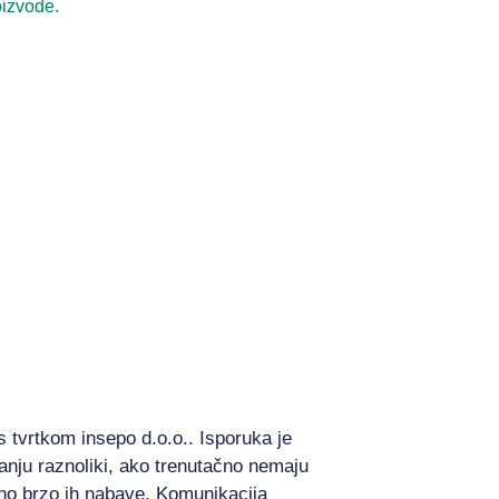
oizvode.
 tvrtkom insepo d.o.o.. Isporuka je
ganju raznoliki, ako trenutačno nemaju
tno brzo ih nabave. Komunikacija