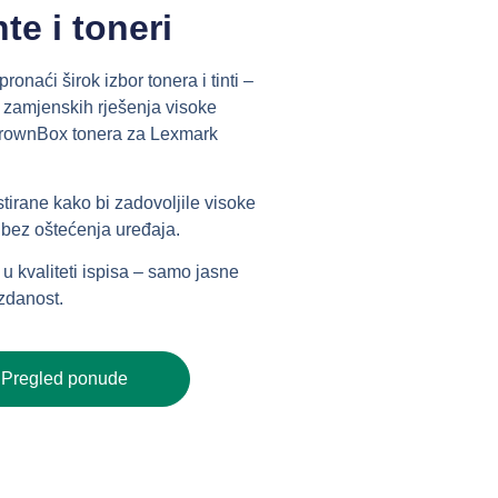
nte i toneri
onaći širok izbor tonera i tinti –
o zamjenskih rješenja visoke
 BrownBox tonera za Lexmark
tirane kako bi zadovoljile visoke
 bez oštećenja uređaja.
 kvaliteti ispisa – samo jasne
uzdanost.
Pregled ponude