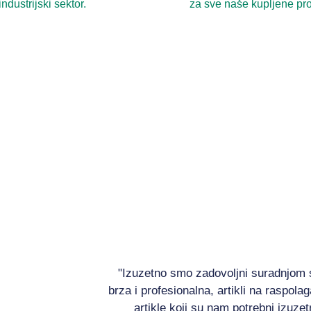
industrijski sektor.
za sve naše kupljene pr
"Izuzetno smo zadovoljni suradnjom s
brza i profesionalna, artikli na raspola
artikle koji su nam potrebni izuze