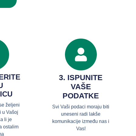
ERITE
3. ISPUNITE
U
VAŠE
ICU
PODATKE
 se željeni
Svi Vaši podaci moraju biti
i u Vašoj
uneseni radi lakše
a li je
komunikacije između nas i
a ostalim
Vas!
ma