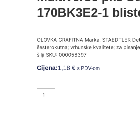
170BK3E2-1 blist
OLOVKA GRAFITNA Marka: STAEDTLER Detalji
šesterokutna; vrhunske kvalitete; za pisanje,
šilji SKU: 000058397
Cijena:
1,18
€
s PDV-om
Dodaj u košaricu