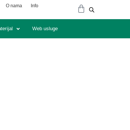
O nama
Info
erijal
Web usluge