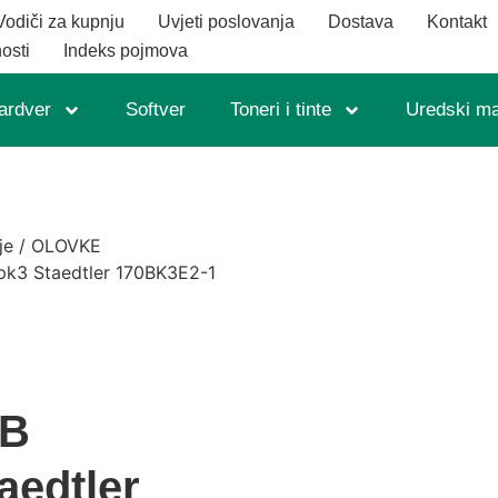
Vodiči za kupnju
Uvjeti poslovanja
Dostava
Kontakt
nosti
Indeks pojmova
ardver
Softver
Toneri i tinte
Uredski mat
je
/
OLOVKE
 pk3 Staedtler 170BK3E2-1
HB
aedtler