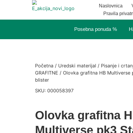
Naslovnica
Pravila privat
Posebna ponuda %
H
Početna
/
Uredski materijal
/
Pisanje i crtan
GRAFITNE
/ Olovka grafitna HB Multiverse
blister
SKU: 000058397
Olovka grafitna 
Multiverse pk3 St