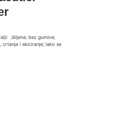
er
: ;šiljena; bez gumice;
 crtanje i skiciranje; lako se